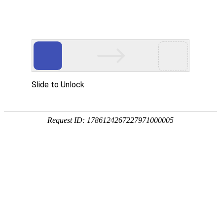
服务教育科研，促进学术发展!
老站:万维书刊网
—— 要投稿，
态度公正、信息求实、投稿自助、使用免费
中国
期刊大全
期刊点评
专业刊群
外国
SCI期刊
期刊
期刊
投稿选刊
期刊选题
热 词 榜
期刊点评
今日
您的位置：
万维学术
>
SCI期刊
>
医药卫生1
>
妇产科学
Urogynecology《泌尿妇科学》（原
Reconstructive Surgery）
SCIE
外文期刊