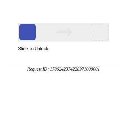
服务教育科研，促进学术发展!
老站:万维书刊网
—— 要投稿，
态度公正、信息求实、投稿自助、使用免费
中国
期刊大全
期刊点评
专业刊群
外国
SCI期刊
期刊
期刊
投稿选刊
期刊选题
热 词 榜
期刊点评
今日
您的位置：
万维学术
>
SSCI期刊
>
语言学类
>
语言学
您的位置：
万维学术
>
AHCI期刊
>
语言学
>
语言学
Translation Studies《翻译研