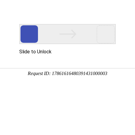
要投稿，上万维，轻松学术交流
SCI期刊
SSCI期刊
AHCI期刊
学术
学术会议
会议
期刊点评
SCI等选刊
今日更新期刊信息
0
条，本周累计更新
高级搜索
0
条，本年累计更新
国际期刊搜索
0
条。
病学
atry《精神病学史》