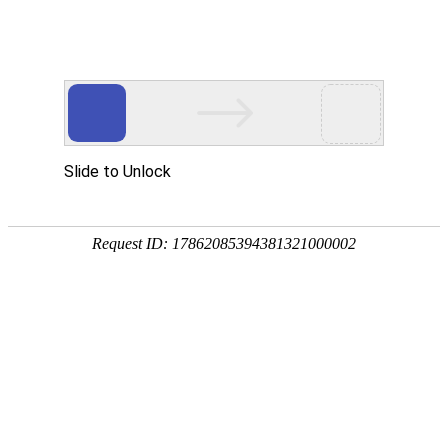
服务教育科研，促进学术发展!
老站:万维书刊网
—— 要投稿，
态度公正、信息求实、投稿自助、使用免费
中国
期刊大全
期刊点评
专业刊群
外国
SCI期刊
期刊
期刊
投稿选刊
期刊选题
热 词 榜
期刊点评
今日更
您的位置：
万维学术
>
SSCI期刊
>
心理学类
>
多学科心理学
International Journal of
SSCI
外文期刊