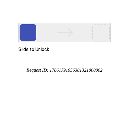
服务教育科研，促进学术发展!
老站:万维书刊网
—— 要投稿，
态度公正、信息求实、投稿自助、使用免费
中国
期刊大全
期刊点评
专业刊群
外国
SCI期刊
期刊
期刊
投稿选刊
期刊选题
热 词 榜
期刊点评
今日
您的位置：
万维学术
>
SCI期刊
>
医药卫生1
>
神经科学
您的位置：
万维学术
>
SSCI期刊
>
心理学类
>
实验心理学
Journal of Cognitive N