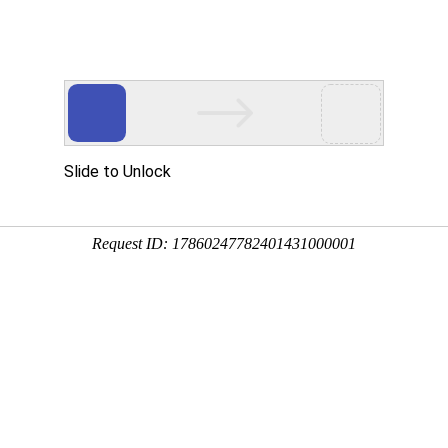
要投稿，上万维，轻松学术交流
SCI期刊
SSCI期刊
AHCI期刊
学术
学术会议
会议
期刊点评
SCI等选刊
高级搜索
国际期刊搜索
今日更新期刊信息
0
条，
艺学
/
植物科学
 of Plant Pathology《欧洲植物病理学杂志》