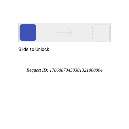
服务教育科研，促进学术发展!
老站:万维书刊网
—— 要投稿，
态度公正、信息求实、投稿自助、使用免费
中国
期刊大全
期刊点评
专业刊群
外国
SCI期刊
期刊
期刊
投稿选刊
期刊选题
热 词 榜
期刊点评
您的位置：
万维学术
>
AHCI期刊
搜索结果：
刊期
1
（官网投稿）
War & Society《战争与社会》