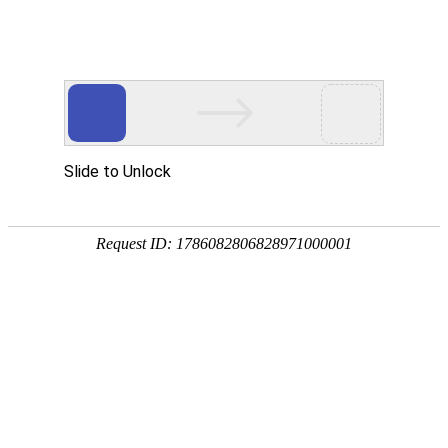
服务教育科研，促进学术发展!
老站:万维书刊网
—— 要投稿，
态度公正、信息求实、投稿自助、使用免费
中国
期刊大全
期刊点评
专业刊群
外国
SCI期刊
期刊
期刊
投稿选刊
期刊选题
热 词 榜
期刊点评
您的位置：
万维学术
>
AHCI期刊
搜索结果：
刊期
1
（官网
South Asia-Journal of South Asian Studies《南亚研究》