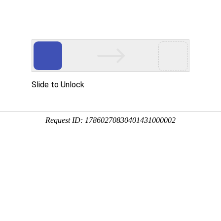
要投稿，上万维，轻松学术交流
SCI期刊
SSCI期刊
AHCI期刊
学术
学术会议
会议
期刊点评
SCI等选刊
高级搜索
国际期刊搜索
今日更新期
152
条记录
刊期
分区
发文量
国人占比
（官网投稿）