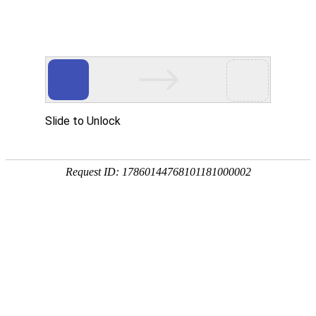
服务教育科研，促进学术发展!
老站:万维书刊网
—— 要投稿，
态度公正、信息求实、投稿自助、使用免费
中国
期刊大全
期刊点评
专业刊群
外国
SCI期刊
期刊
期刊
投稿选刊
期刊选题
热 词 榜
期刊点评
您的位置：
万维学术
>
SCI/E期刊
搜索结果：
刊期
1
（官网投稿）
TOP《西班牙统计和运筹学学会会刊》