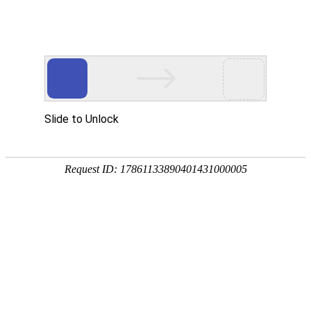
服务教育科研，促进学术发展!
老站:万维书刊网
—— 要投稿，
态度公正、信息求实、投稿自助、使用免费
中国
期刊大全
期刊点评
专业刊群
外国
SCI期刊
期刊
期刊
投稿选刊
期刊选题
热 词 榜
期刊点评
您的位置：
万维学术
>
SCI/E期刊
搜索结果：
刊期
1
（官网投稿）
Space Science Reviews《空间科学评论》