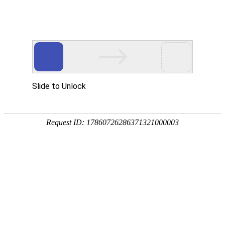
服务教育科研，促进学术发展!
老站:万维书刊网
—— 要投稿，
态度公正、信息求实、投稿自助、使用免费
中国
期刊大全
期刊点评
专业刊群
外国
SCI期刊
期刊
期刊
投稿选刊
期刊选题
热 词 榜
期刊点评
您的位置：
万维学术
>
SCI/E期刊
搜索结果：
刊期
1
Numerical Linear Algebra with Applications《数值线性代数