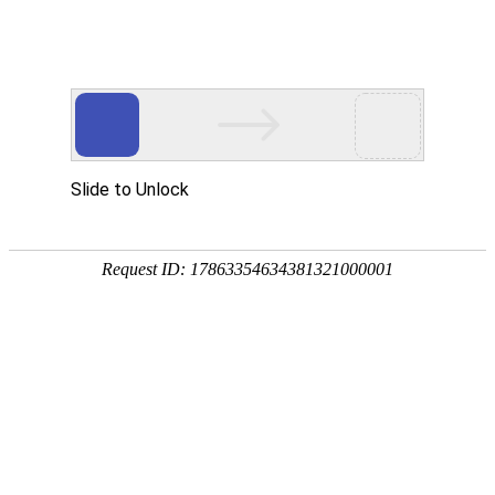
服务教育科研，促进学术发展!
老站:万维书刊网
—— 要投稿，
态度公正、信息求实、投稿自助、使用免费
中国
期刊大全
期刊点评
专业刊群
外国
SCI期刊
期刊
期刊
投稿选刊
期刊选题
热 词 榜
期刊点评
您的位置：
万维学术
>
期刊大全
>
社会科学
>
社科理论
重庆工贸职业技术学院学报（
版面费审稿费）