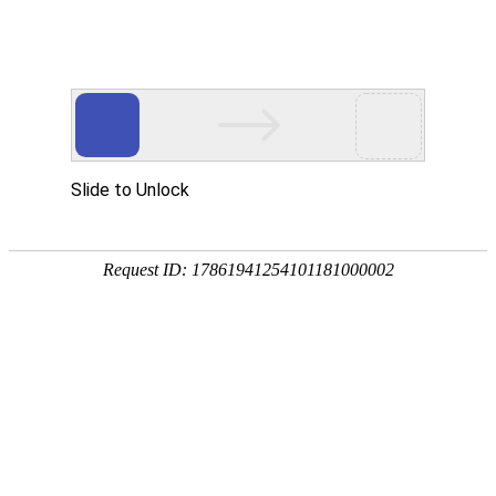
服务教育科研，促进学术发展!
老站:万维书刊网
—— 要投稿，
态度公正、信息求实、投稿自助、使用免费
中国
期刊大全
期刊点评
专业刊群
外国
SCI期刊
期刊
期刊
投稿选刊
期刊选题
热 词 榜
期刊点评
您的位置：
万维学术
>
期刊大全
>
社会科学
>
社会学
中国西部研究（英文）（Western 