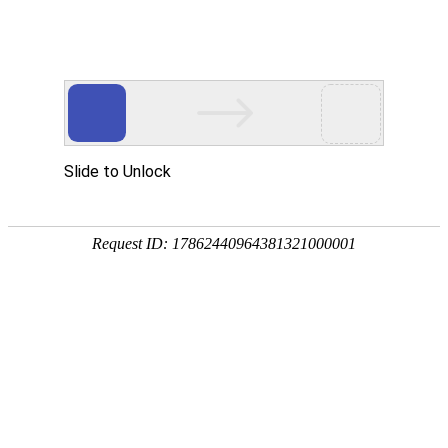
服务教育科研，促进学术发展!
老站:万维书刊网
—— 要投稿，
态度公正、信息求实、投稿自助、使用免费
中国
期刊大全
期刊点评
专业刊群
外国
SCI期刊
期刊
期刊
投稿选刊
期刊选题
热 词 榜
期刊点评
您的位置：
万维学术
>
期刊大全
>
基础科学
>
本科学报
西北大学学报（自然科学版）