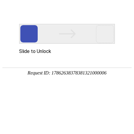
服务教育科研，促进学术发展!
老站:万维书刊网
—— 要投稿，
态度公正、信息求实、投稿自助、使用免费
中国
期刊大全
期刊点评
专业刊群
外国
SCI期刊
期刊
期刊
投稿选刊
期刊选题
热 词 榜
期刊点评
您的位置：
万维学术
>
热词榜
> 期刊列表
??У
期刊列表
说明：热词后面的数字表示该热词在该期刊中出现的次数！
期刊/关键