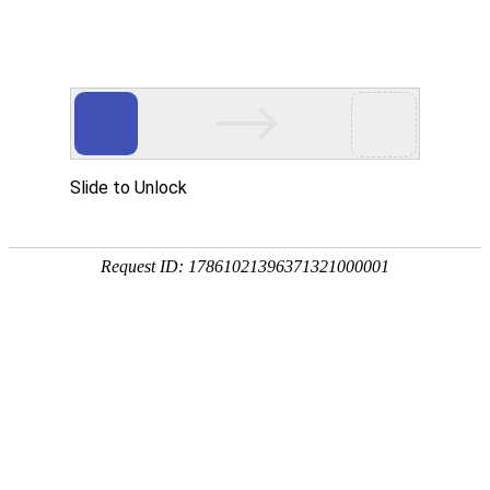
服务教育科研，促进学术发展!
老站:万维书刊网
—— 要投稿，
态度公正、信息求实、投稿自助、使用免费
中国
期刊大全
期刊点评
专业刊群
外国
SCI期刊
期刊
期刊
投稿选刊
期刊选题
热 词 榜
期刊点评
您的位置：
万维学术
>
热词榜
> 期刊列表
?????
期刊列表
说明：热词后面的数字表示该热词在该期刊中出现的次数！
期刊/关键