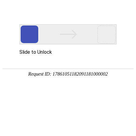
服务教育科研，促进学术发展!
老站:万维书刊网
—— 要投稿，
态度公正、信息求实、投稿自助、使用免费
中国
期刊大全
期刊点评
专业刊群
外国
SCI期刊
期刊
期刊
投稿选刊
期刊选题
热 词 榜
期刊点评
您的位置：
万维学术
>
热词榜
> 期刊列表
???????
期刊列表
说明：热词后面的数字表示该热词在该期刊中出现的次数！
期刊/关键